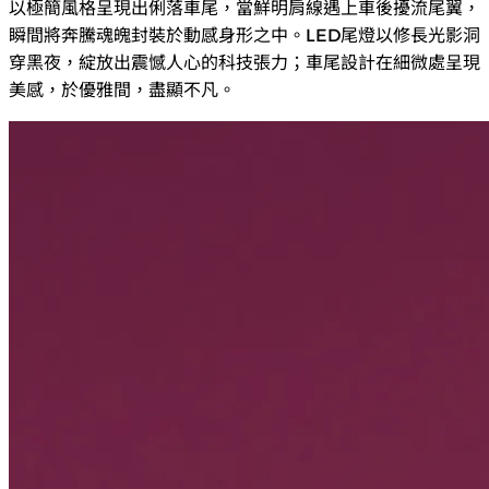
以極簡風格呈現出俐落車尾，當鮮明肩線遇上車後擾流尾翼，
瞬間將奔騰魂魄封裝於動感身形之中。LED尾燈以修長光影洞
穿黑夜，綻放出震憾人心的科技張力；車尾設計在細微處呈現
美感，於優雅間，盡顯不凡。