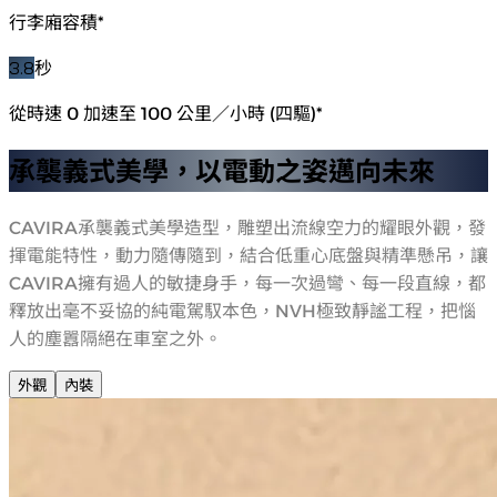
行李廂容積*
3.8
秒
從時速 0 加速至 100 公里／小時 (四驅)*
承襲義式美學，以電動之姿邁向未來
CAVIRA承襲義式美學造型，雕塑出流線空力的耀眼外觀，發
揮電能特性，動力隨傳隨到，結合低重心底盤與精準懸吊，讓
CAVIRA擁有過人的敏捷身手，每一次過彎、每一段直線，都
釋放出毫不妥協的純電駕馭本色，NVH極致靜謐工程，把惱
人的塵囂隔絕在車室之外。
外觀
內裝