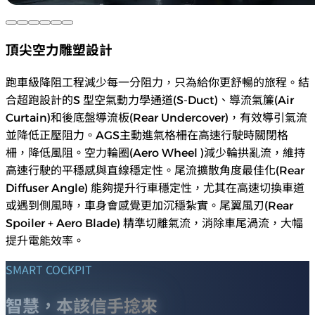
頂尖空力雕塑設計
跑車級降阻工程減少每一分阻力，只為給你更舒暢的旅程。結
合超跑設計的S 型空氣動力學通道(S-Duct)、導流氣簾(Air
Curtain)和後底盤導流板(Rear Undercover)，有效導引氣流
並降低正壓阻力。AGS主動進氣格柵在高速行駛時關閉格
柵，降低風阻。空力輪圈(Aero Wheel )減少輪拱亂流，維持
高速行駛的平穩感與直線穩定性。尾流擴散角度最佳化(Rear
Diffuser Angle) 能夠提升行車穩定性，尤其在高速切換車道
或遇到側風時，車身會感覺更加沉穩紮實。尾翼風刃(Rear
Spoiler + Aero Blade) 精準切離氣流，消除車尾渦流，大幅
提升電能效率。
SMART COCKPIT
智慧，本該信手捻來