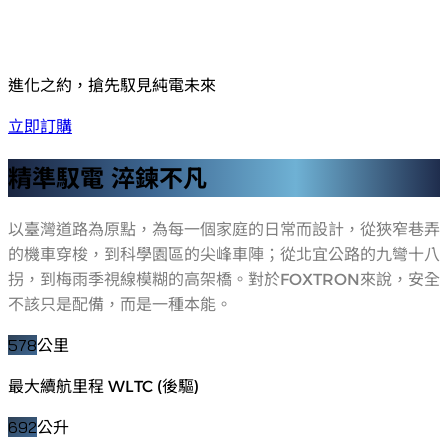
進化之約，搶先馭見純電未來
立即訂購
精準馭電 淬鍊不凡
以臺灣道路為原點，為每一個家庭的日常而設計，從狹窄巷弄
的機車穿梭，到科學園區的尖峰車陣；從北宜公路的九彎十八
拐，到梅雨季視線模糊的高架橋。對於FOXTRON來說，安全
不該只是配備，而是一種本能。
578
公里
最大續航里程 WLTC (後驅)
692
公升